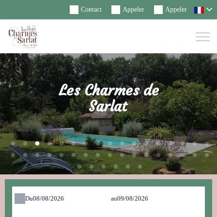
Contact
Appeler
Appeler
Togg
Navi
Les Charmes de
Sarlat
Du
au