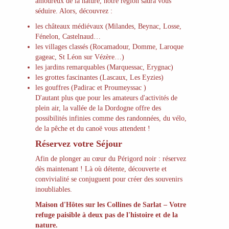
amoureux de la nature, notre région saura vous
séduire. Alors, découvrez :
les châteaux médiévaux (Milandes, Beynac, Losse,
Fénelon, Castelnaud…
les villages classés (Rocamadour, Domme, Laroque
gageac, St Léon sur Vézère…)
les jardins remarquables (Marquessac, Erygnac)
les grottes fascinantes (Lascaux, Les Eyzies)
les gouffres (Padirac et Proumeyssac )
D'autant plus que pour les amateurs d'activités de
plein air, la vallée de la Dordogne offre des
possibilités infinies comme des randonnées, du vélo,
de la pêche et du canoë vous attendent !
Réservez votre Séjour
Afin de plonger au cœur du Périgord noir : réservez
dès maintenant ! Là où détente, découverte et
convivialité se conjuguent pour créer des souvenirs
inoubliables.
Maison d'Hôtes sur les Collines de Sarlat – Votre
refuge paisible à deux pas de l'histoire et de la
nature.