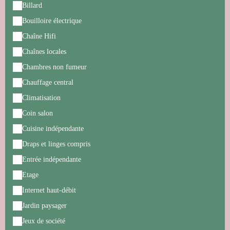
Billard
Bouilloire électrique
Chaîne Hifi
Chaînes locales
Chambres non fumeur
Chauffage central
Climatisation
Coin salon
Cuisine indépendante
Draps et linges compris
Entrée indépendante
Etage
Internet haut-débit
Jardin paysager
Jeux de société