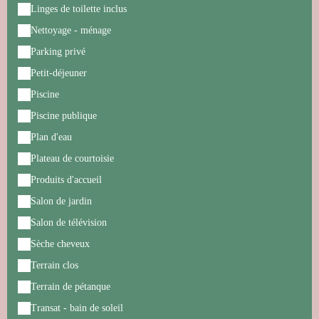
Linges de toilette inclus
Nettoyage - ménage
Parking privé
Petit-déjeuner
Piscine
Piscine publique
Plan d'eau
Plateau de courtoisie
Produits d'accueil
Salon de jardin
Salon de télévision
Sèche cheveux
Terrain clos
Terrain de pétanque
Transat - bain de soleil